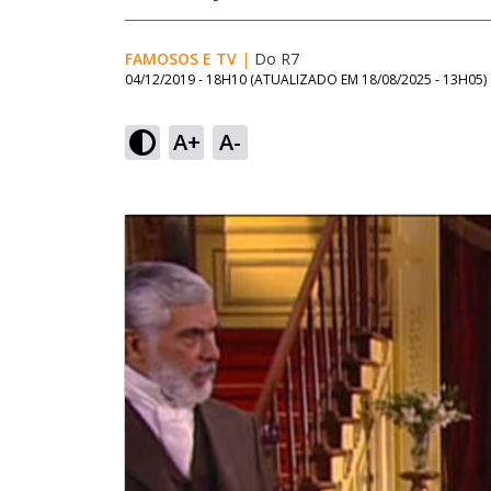
FAMOSOS E TV
|
Do R7
04/12/2019 - 18H10
(ATUALIZADO EM
18/08/2025 - 13H05
)
A+
A-