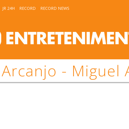
JR 24H
RECORD
RECORD NEWS
 Arcanjo - Miguel