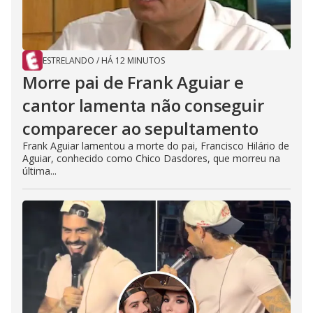
i
c
u
d
r
ESTRELANDO
/
HÁ 12 MINUTOS
r
Morre pai de Frank Aguiar e
e
e
cantor lamenta não conseguir
n
comparecer ao sepultamento
o
t
Frank Aguiar lamentou a morte do pai, Francisco Hilário de
Aguiar, conhecido como Chico Dasdores, que morreu na
l
última...
y
b
e
h
i
n
d