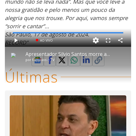
mundo não se leva nada”. Mas que você leve a
nossa gratidão e pelo menos um pouco da
alegria que nos trouxe. Por aqui, vamos sempre
“sorrir e cantar”...
São Paulo, 17 de agosto de 2024.
L
o
a
S
AO VIVO
RECORD”
d
C
P
P
F
e
o
l
u
d
e
m
a
l
:
Apresentador Silvio Santos morre aos 93 anos
p
y
l
0
a
s
%
e
por
Famosos e TV
r
c
t
l
r
i
e
k
l
Últimas
e
h
n
a
t
r
a
o
l
y
i
v
M
V
u
d
e
o
,