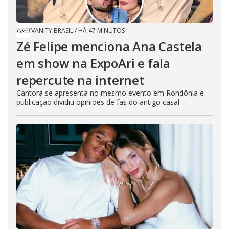
l
i
VANITY BRASIL
/
HÁ 47 MINUTOS
v
Zé Felipe menciona Ana Castela
e
em show na ExpoAri e fala
repercute na internet
Cantora se apresenta no mesmo evento em Rondônia e
publicação dividiu opiniões de fãs do antigo casal