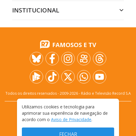
INSTITUCIONAL
FAMOSOS E TV
Todos os direitos reservados - 2009-
2026
- Rádio e Televisão Record S.A
Utilizamos cookies e tecnologia para
CARREIRA
FALE CONOSCO
PRIVACIDADE
aprimorar sua experiência de navegação de
TERMOS E CONDIÇÕES DE USO
acordo com o
Aviso de Privacidade
.
FECHAR