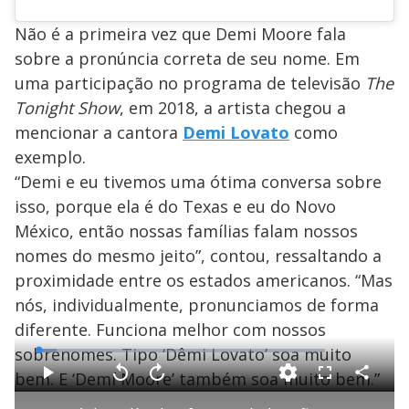
Não é a primeira vez que Demi Moore fala
sobre a pronúncia correta de seu nome. Em
uma participação no programa de televisão
The
Tonight Show
, em 2018, a artista chegou a
mencionar a cantora
Demi Lovato
como
exemplo.
“Demi e eu tivemos uma ótima conversa sobre
isso, porque ela é do Texas e eu do Novo
México, então nossas famílias falam nossos
nomes do mesmo jeito”, contou, ressaltando a
proximidade entre os estados americanos. “Mas
nós, individualmente, pronunciamos de forma
diferente. Funciona melhor com nossos
sobrenomes. Tipo ‘Dêmi Lovato’ soa muito
L
o
a
bem. E ‘Demí Moore’ também soa muito bem.”
d
C
P
V
A
F
e
o
l
o
v
u
d
m
a
l
a
l
: