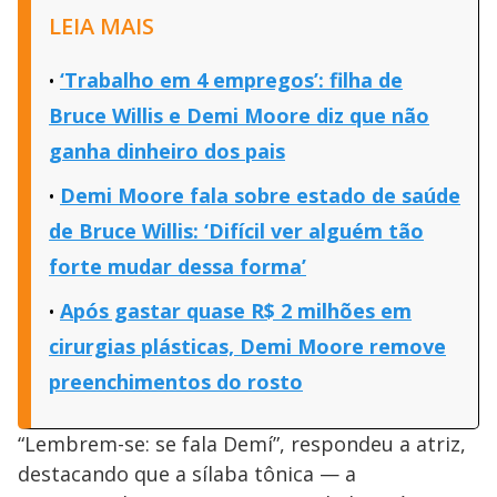
LEIA MAIS
‘Trabalho em 4 empregos’: filha de
Bruce Willis e Demi Moore diz que não
ganha dinheiro dos pais
Demi Moore fala sobre estado de saúde
de Bruce Willis: ‘Difícil ver alguém tão
forte mudar dessa forma’
Após gastar quase R$ 2 milhões em
cirurgias plásticas, Demi Moore remove
preenchimentos do rosto
“Lembrem-se: se fala Demí”, respondeu a atriz,
destacando que a sílaba tônica — a