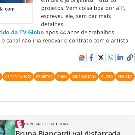
projetos. Vem coisa boa por aí!",
da com
escreveu ele, sem dar mais
detalhes.
tido da TV Globo
após 44 anos de trabalhos
 o canal não iria renovar o contrato com o artista
O
OS TRAPALHÕES
PROJETOS
COISA
DEDÉ SANTANA
GLOBO
PROJETO
ESTRELANDO
/
HÁ 1 HORA
Bruna Biancardi vai disfarçada