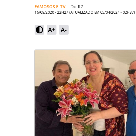
FAMOSOS E TV
|
Do R7
16/09/2020 - 22H27
(ATUALIZADO EM
05/04/2024 - 02H37
)
A+
A-