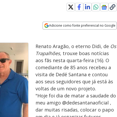
Adicione como fonte preferencial no Google
Opens in new window
Renato Aragão, o eterno Didi, de
Os
Trapalhões
, trouxe boas notícias
aos fãs nesta quarta-feira (16). O
comediante de 85 anos recebeu a
visita de Dedé Santana e contou
aos seus seguidores que já está às
voltas de um novo projeto.
"Hoje foi dia de matar a saudade do
meu amigo @dedesantanaoficial ,
dar muitas risadas, colocar o papo
em dia e já organizar futuros