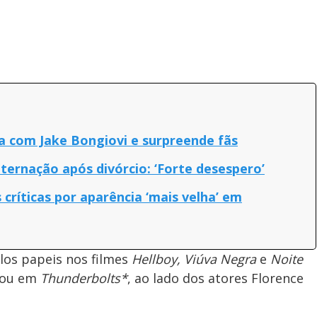
a com Jake Bongiovi e surpreende fãs
nternação após divórcio: ‘Forte desespero’
críticas por aparência ‘mais velha’ em
los papeis nos filmes
Hellboy, Viúva Negra
e
Noite
uou em
Thunderbolts*
, ao lado dos atores Florence