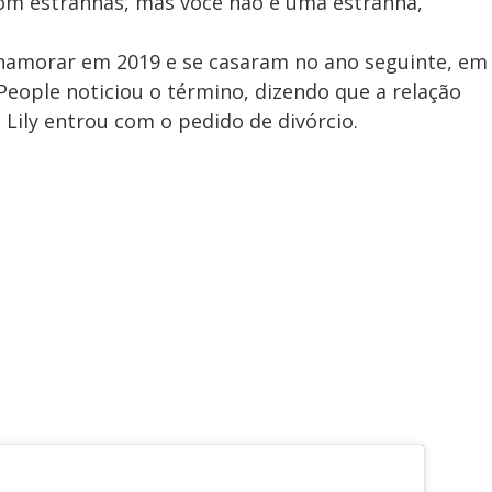
om estranhas, mas você não é uma estranha,
namorar em 2019 e se casaram no ano seguinte, em
a People noticiou o término, dizendo que a relação
Lily entrou com o pedido de divórcio.