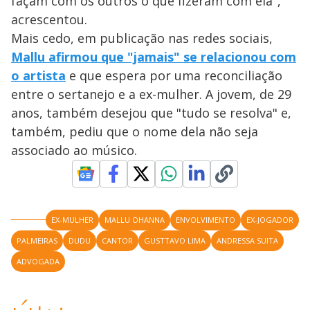
façam com os outros o que fizeram com ela",
acrescentou.
Mais cedo, em publicação nas redes sociais,
Mallu afirmou que "jamais" se relacionou com
o artista
e que espera por uma reconciliação
entre o sertanejo e a ex-mulher. A jovem, de 29
anos, também desejou que "tudo se resolva" e,
também, pediu que o nome dela não seja
associado ao músico.
EX-MULHER
MALLU OHANNA
ENVOLVIMENTO
EX-JOGADOR
PALMEIRAS
DUDU
CANTOR
GUSTTAVO LIMA
ANDRESSA SUITA
ADVOGADA