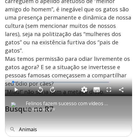
carreguem o apelido afetuoso de “melhor
amigo do homem”, é inegável que os gatos são
uma presença permanente e dinâmica de nossa
cultura (sem mencionar muitos de nossos
lares), seja na politização das “mulheres dos
gatos” ou na existência furtiva dos “pais de
gatos”.
Mas temos permissão para odiar livremente os
gatos agora? E se a situação se invertesse e
pessoas famosas começassem a compartilhar
seu ódio por cães?
L
o
a
“Miau!” não seria nem a metade disso.
S
d
u
C
P
V
A
P
F
e
b
o
l
o
v
u
d
t
m
a
l
a
l
:
Felinos fazem sucesso com vídeos nas redes sociais
i
p
y
t
n
l
4
Busque no R7
t
a
a
ç
s
.
por
Famosos e TV
l
r
r
a
c
8
e
t
1
r
l
r
7
s
i
0
1
e
%
l
s
0
e
h
e
s
n
a
g
e
r
Animais
u
g
n
u
d
n