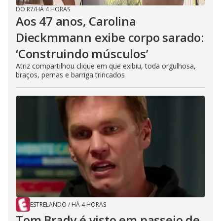
DO R7
/
HÁ 4 HORAS
Aos 47 anos, Carolina
Dieckmmann exibe corpo sarado:
‘Construindo músculos’
Atriz compartilhou clique em que exibiu, toda orgulhosa,
braços, pernas e barriga trincados
ESTRELANDO
/
HÁ 4 HORAS
Tom Brady é visto em passeio de