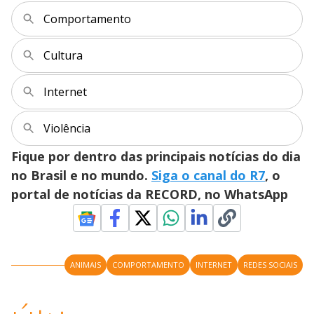
a
o
d
s
o
s
Comportamento
y
Cultura
M
V
u
d
o
Internet
i
Violência
Fique por dentro das principais notícias do dia
d
no Brasil e no mundo.
Siga o canal do R7
, o
portal de notícias da RECORD, no WhatsApp
e
o
ANIMAIS
COMPORTAMENTO
INTERNET
REDES SOCIAIS