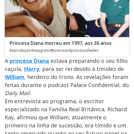
Princesa Diana morreu em 1997, aos 36 anos
Reprodução/Instagram/@princeandprincessofwales
A
princesa
Diana
estava preparando o seu filho
caçula,
Harry
, para ser rei devido à timidez de
William
, herdeiro do trono. As revelações foram
feitas durante o podcast Palace Confidential, do
Daily Mail
.
Em entrevista ao programa, o escritor
especializado na Família Real Britânica, Richard
Kay, afirmou que William, atualmente o
primeiro na linha de sucessão, era tímido e um
tanto reservado quanto ao seu futuro papel na