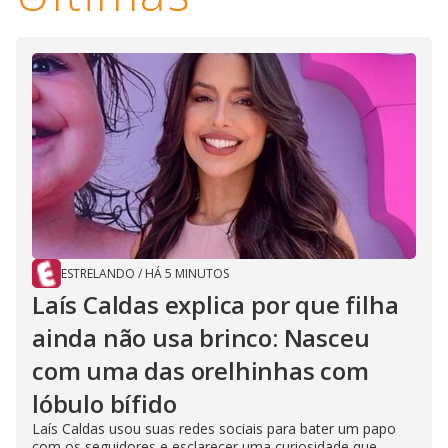
i
d
e
o
ESTRELANDO
/
HÁ 5 MINUTOS
Laís Caldas explica por que filha
ainda não usa brinco: Nasceu
com uma das orelhinhas com
lóbulo bífido
Laís Caldas usou suas redes sociais para bater um papo
com os seguidores e esclarecer uma curiosidade que,