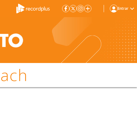
Entrar
rach