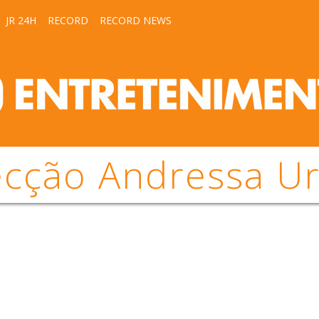
JR 24H
RECORD
RECORD NEWS
ecção Andressa U