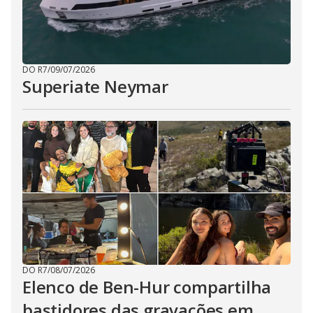
DO R7
/
09/07/2026
Superiate Neymar
DO R7
/
08/07/2026
Elenco de Ben-Hur compartilha
bastidores das gravações em