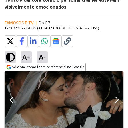
Tanto a cantora como o personal trainer estavam
visivelmente emocionados
FAMOSOS E TV
|
Do R7
12/05/2015 - 19H25
(ATUALIZADO EM
18/08/2025 - 20H51
)
A+
A-
Adicione como fonte preferencial no Google
Opens in new window