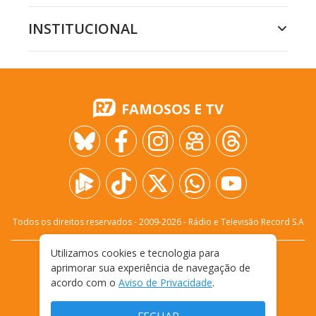
INSTITUCIONAL
FAMOSOS E TV
Todos os direitos reservados - 2009-
2026
- Rádio e Televisão Record S.A
Utilizamos cookies e tecnologia para
CARREIRA
FALE CONOSCO
PRIVACIDADE
aprimorar sua experiência de navegação de
TERMOS E CONDIÇÕES DE USO
acordo com o
Aviso de Privacidade
.