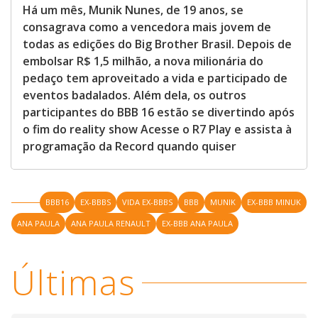
Há um mês, Munik Nunes, de 19 anos, se
consagrava como a vencedora mais jovem de
todas as edições do Big Brother Brasil. Depois de
embolsar R$ 1,5 milhão, a nova milionária do
pedaço tem aproveitado a vida e participado de
eventos badalados. Além dela, os outros
participantes do BBB 16 estão se divertindo após
o fim do reality show Acesse o R7 Play e assista à
programação da Record quando quiser
BBB16
EX-BBBS
VIDA EX-BBBS
BBB
MUNIK
EX-BBB MINUK
ANA PAULA
ANA PAULA RENAULT
EX-BBB ANA PAULA
Últimas