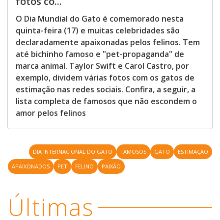
fotos co...
O Dia Mundial do Gato é comemorado nesta
quinta-feira (17) e muitas celebridades são
declaradamente apaixonadas pelos felinos. Tem
até bichinho famoso e "pet-propaganda" de
marca animal. Taylor Swift e Carol Castro, por
exemplo, dividem várias fotos com os gatos de
estimação nas redes sociais. Confira, a seguir, a
lista completa de famosos que não escondem o
amor pelos felinos
DIA INTERNACIONAL DO GATO
FAMOSOS
GATO
ESTIMAÇÃO
APAIXONADOS
PET
FELINO
PAIXÃO
Últimas