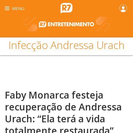
MENU
Infecção Andressa Urach
Faby Monarca festeja
recuperação de Andressa
Urach: “Ela terá a vida
totalmente restaurada”