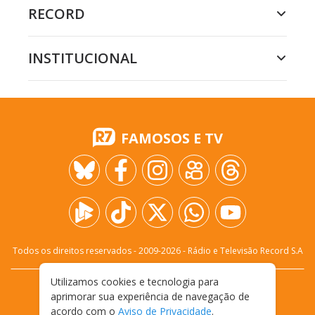
RECORD
INSTITUCIONAL
FAMOSOS E TV
Todos os direitos reservados - 2009-
2026
- Rádio e Televisão Record S.A
Utilizamos cookies e tecnologia para
CARREIRA
FALE CONOSCO
PRIVACIDADE
aprimorar sua experiência de navegação de
TERMOS E CONDIÇÕES DE USO
acordo com o
Aviso de Privacidade
.