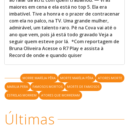
ao falar da atriz com quem trabalhou. — Vi as
maiores em cena e ela está no top 5. Ela era
imbatível. Tive a honra e o prazer de contracenar
com ela no palco, na TV. Uma grande mulher,
admirável, um talento raro. Pé na Cova vai até o
ano que vem, pois já está todo gravado Veja a
seguir quem esteve por lá. *Com reportagem de
Bruna Oliveira Acesse o R7 Play e assista à
Record de onde e quando quiser
MORRE MARÍLIA PÊRA
MORTE MARÍLIA PÊRA
ATORES MORTE
MARILIA PERA
FAMOSOS MORTOS
MORTE DE FAMOSOS
ESTRELAS MORREM
ATORES QUE MORRERAM
Últimas