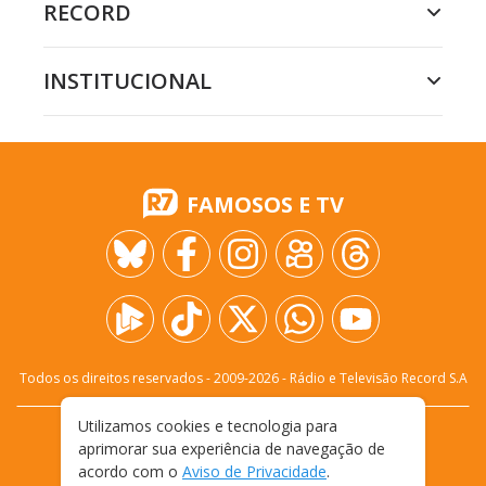
RECORD
INSTITUCIONAL
FAMOSOS E TV
Todos os direitos reservados - 2009-
2026
- Rádio e Televisão Record S.A
Utilizamos cookies e tecnologia para
CARREIRA
FALE CONOSCO
PRIVACIDADE
aprimorar sua experiência de navegação de
TERMOS E CONDIÇÕES DE USO
acordo com o
Aviso de Privacidade
.