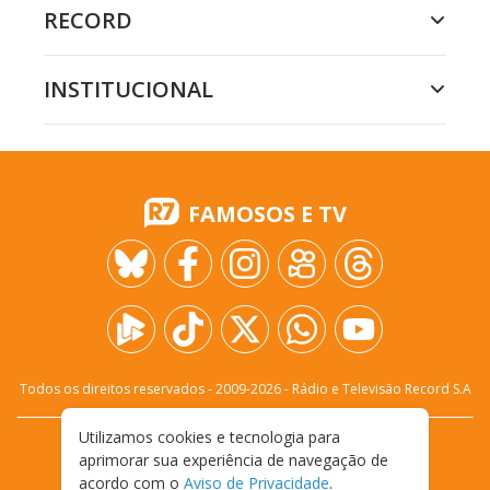
RECORD
INSTITUCIONAL
FAMOSOS E TV
Todos os direitos reservados - 2009-
2026
- Rádio e Televisão Record S.A
Utilizamos cookies e tecnologia para
CARREIRA
FALE CONOSCO
PRIVACIDADE
aprimorar sua experiência de navegação de
TERMOS E CONDIÇÕES DE USO
acordo com o
Aviso de Privacidade
.