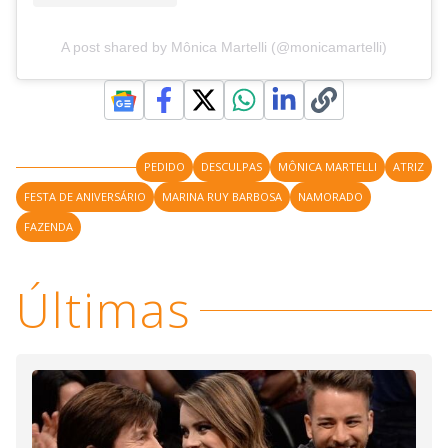
A post shared by Mônica Martelli (@monicamartelli)
PEDIDO
DESCULPAS
MÔNICA MARTELLI
ATRIZ
FESTA DE ANIVERSÁRIO
MARINA RUY BARBOSA
NAMORADO
FAZENDA
Últimas