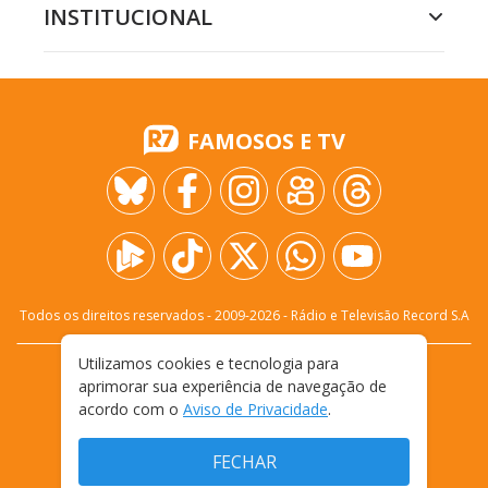
INSTITUCIONAL
FAMOSOS E TV
Todos os direitos reservados - 2009-
2026
- Rádio e Televisão Record S.A
Utilizamos cookies e tecnologia para
CARREIRA
FALE CONOSCO
PRIVACIDADE
aprimorar sua experiência de navegação de
TERMOS E CONDIÇÕES DE USO
acordo com o
Aviso de Privacidade
.
FECHAR