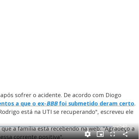
 após sofrer o acidente. De acordo com Diogo
ntos a que o ex-
BBB
foi submetido deram certo
.
Rodrigo está na UTI se recuperando", escreveu ele
R
-
2:47
 que a família está recebendo na web: "Agradeço a
e
essa corrente positiva".
C