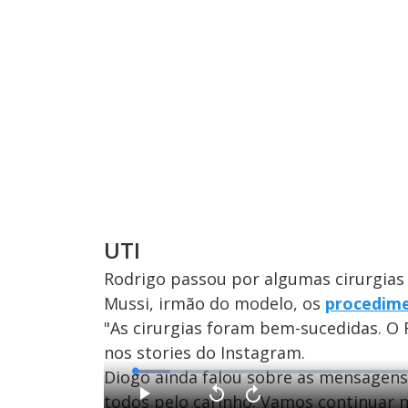
UTI
Rodrigo passou por algumas cirurgias
Mussi, irmão do modelo, os
procedime
"As cirurgias foram bem-sucedidas. O 
nos stories do Instagram.
Diogo ainda falou sobre as mensagens
L
o
a
todos pelo carinho. Vamos continuar n
d