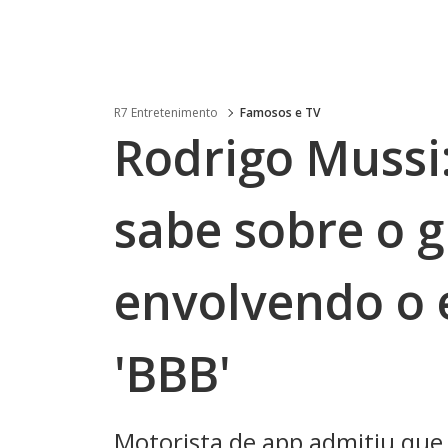
R7 Entretenimento
Famosos e TV
Rodrigo Mussi:
sabe sobre o g
envolvendo o 
'BBB'
Motorista de app admitiu que 