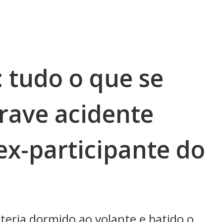
 tudo o que se
rave acidente
ex-participante do
teria dormido ao volante e batido o