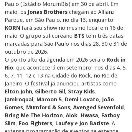
Paulo (Estádio MorumBis) em 30 de abril. Em
maio, os
Jonas Brothers
chegam ao Allianz
Parque, em São Paulo, no dia 13, enquanto
KORN
fará seu show no mesmo local em 16 de
maio. O grupo sul-coreano
BTS
tem três datas
marcadas para São Paulo nos dias 28, 30 e 31 de
outubro de 2026.
O ponto alto da agenda em 2026 será o
Rock in
Rio
, que acontecerá em setembro, nos dias 4, 5,
6, 7, 11, 12 e 13 na Cidade do Rock, no Rio de
Janeiro. O festival já anunciou artistas como
Elton John
,
Gilberto Gil
,
Stray Kids
,
Jamiroquai
,
Maroon 5
,
Demi Lovato
,
João
Gomes
,
Mumford & Sons
,
Avenged Sevenfold
,
Bring Me The Horizon
,
Alok
,
Hwasa
,
Fatboy
Slim
,
Foo Fighters
,
Laufey
e
Jon Batiste
. A
extensa programação de eventos se estende