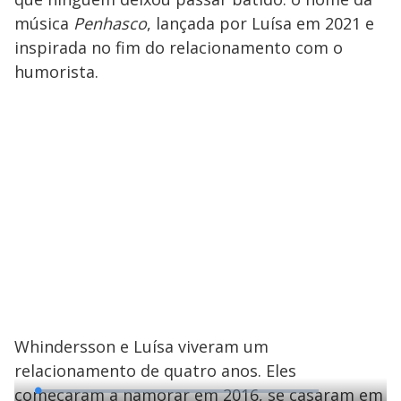
música
Penhasco
, lançada por Luísa em 2021 e
inspirada no fim do relacionamento com o
humorista.
Whindersson e Luísa viveram um
relacionamento de quatro anos. Eles
começaram a namorar em 2016, se casaram em
L