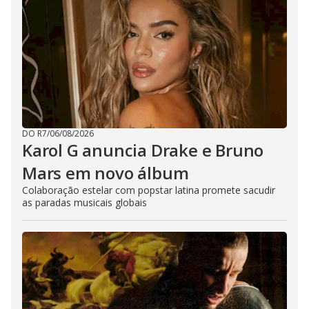
DO R7
/
06/08/2026
Karol G anuncia Drake e Bruno
Mars em novo álbum
Colaboração estelar com popstar latina promete sacudir
as paradas musicais globais