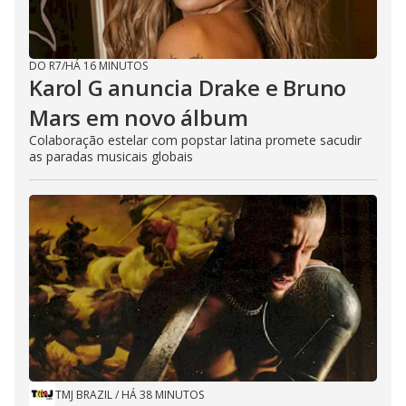
DO R7
/
HÁ 16 MINUTOS
Karol G anuncia Drake e Bruno
Mars em novo álbum
Colaboração estelar com popstar latina promete sacudir
as paradas musicais globais
TMJ BRAZIL
/
HÁ 38 MINUTOS