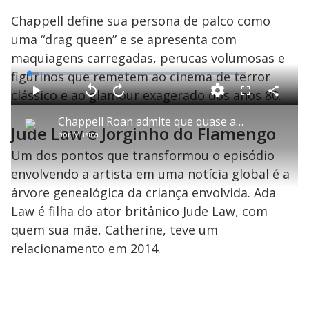
Chappell define sua persona de palco como
uma “drag queen” e se apresenta com
maquiagens carregadas, perucas volumosas e
figurinos que remetem ao cinema de terror
L
o
a
clássico e ao glamour exagerado dos anos 80.
d
C
P
V
A
P
F
e
o
l
o
v
u
d
m
a
l
a
l
:
Chappell Roan admite que quase abandonou carreira​: 'Me sinto deslocada em público​'
p
y
t
n
l
4
Jude Law e Jorginho do Flamengo
a
a
ç
s
.
por
Música
r
r
a
c
3
t
1
r
l
r
5
i
0
1
e
Um dos pontos que transformou o episódio
%
l
s
0
e
h
e
s
n
a
envolvendo a artista em uma notícia global é a
g
e
r
u
g
n
u
a
árvore genealógica da criança envolvida. Ada
d
n
o
d
s
o
Law é filha do ator britânico Jude Law, com
s
quem sua mãe, Catherine, teve um
y
relacionamento em 2014.
M
V
u
d
o