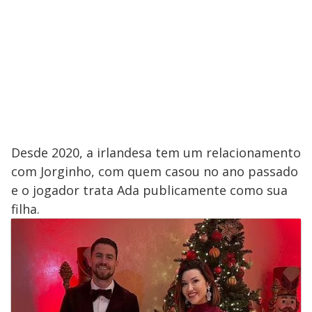
i
d
e
o
Desde 2020, a irlandesa tem um relacionamento
com Jorginho, com quem casou no ano passado
e o jogador trata Ada publicamente como sua
filha.