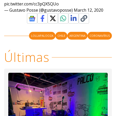
pic.twitter.com/cc3pQX5QUo
— Gustavo Posse (@gustavoposse)
March 12, 2020
LOLLAPALOOZA
CHILE
ARGENTINA
CORONAVÍRUS
Últimas