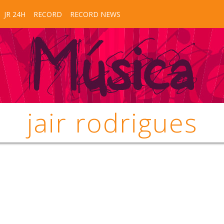
JR 24H
RECORD
RECORD NEWS
jair rodrigues