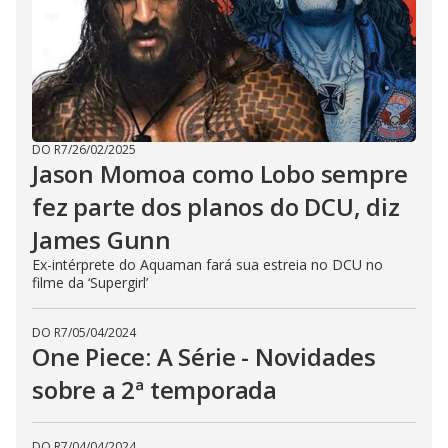
DO R7
/
26/02/2025
Jason Momoa como Lobo sempre
fez parte dos planos do DCU, diz
James Gunn
Ex-intérprete do Aquaman fará sua estreia no DCU no
filme da ‘Supergirl’
DO R7
/
05/04/2024
One Piece: A Série - Novidades
sobre a 2ª temporada
DO R7
/
04/04/2024