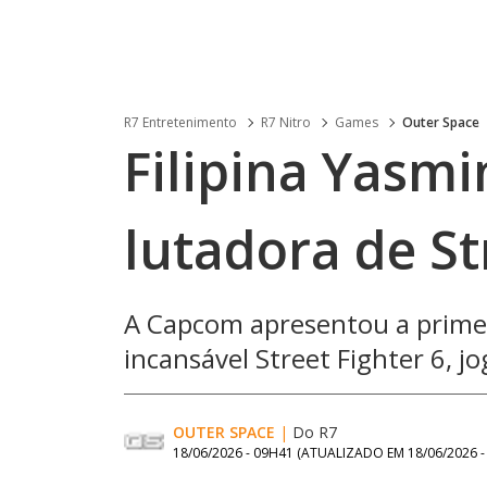
R7 Entretenimento
R7 Nitro
Games
Outer Space
Filipina Yasmi
lutadora de St
A Capcom apresentou a prime
incansável Street Fighter 6, j
OUTER SPACE
|
Do R7
18/06/2026 - 09H41
(ATUALIZADO EM
18/06/2026 