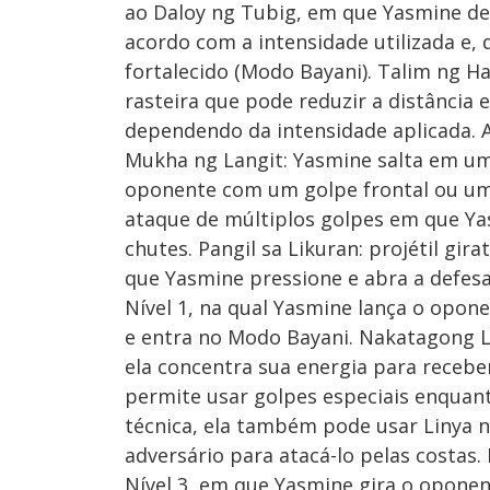
ao Daloy ng Tubig, em que Yasmine desf
acordo com a intensidade utilizada e,
fortalecido (Modo Bayani). Talim ng H
rasteira que pode reduzir a distância 
dependendo da intensidade aplicada. 
Mukha ng Langit: Yasmine salta em um
oponente com um golpe frontal ou um a
ataque de múltiplos golpes em que Ya
chutes. Pangil sa Likuran: projétil gi
que Yasmine pressione e abra a defesa
Nível 1, na qual Yasmine lança o opon
e entra no Modo Bayani. Nakatagong La
ela concentra sua energia para receb
permite usar golpes especiais enqua
técnica, ela também pode usar Linya 
adversário para atacá-lo pelas costa
Nível 3, em que Yasmine gira o oponen