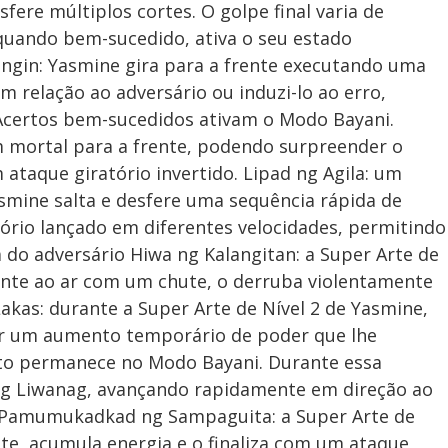
ere múltiplos cortes. O golpe final varia de
 quando bem-sucedido, ativa o seu estado
angin: Yasmine gira para a frente executando uma
em relação ao adversário ou induzi-lo ao erro,
Acertos bem-sucedidos ativam o Modo Bayani.
 mortal para a frente, podendo surpreender o
taque giratório invertido. Lipad ng Agila: um
smine salta e desfere uma sequência rápida de
ratório lançado em diferentes velocidades, permitindo
 do adversário Hiwa ng Kalangitan: a Super Arte de
ente ao ar com um chute, o derruba violentamente
kas: durante a Super Arte de Nível 2 de Yasmine,
er um aumento temporário de poder que lhe
nto permanece no Modo Bayani. Durante essa
ng Liwanag, avançando rapidamente em direção ao
s. Pamumukadkad ng Sampaguita: a Super Arte de
te, acumula energia e o finaliza com um ataque