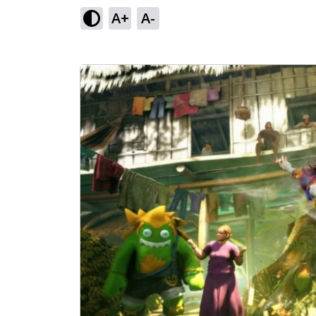
A+
A-