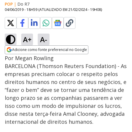
POP
|
Do R7
04/06/2019 - 18H59
(ATUALIZADO EM
21/02/2024 - 19H08
)
A+
A-
Adicione como fonte preferencial no Google
Opens in new window
Por Megan Rowling
BARCELONA (Thomson Reuters Foundation) - As
empresas precisam colocar o respeito pelos
direitos humanos no centro de seus negócios, e
“fazer o bem” deve se tornar uma tendência de
longo prazo se as companhias passarem a ver
isso como um modo de impulsionar os lucros,
disse nesta terça-feira Amal Clooney, advogada
internacional de direitos humanos.