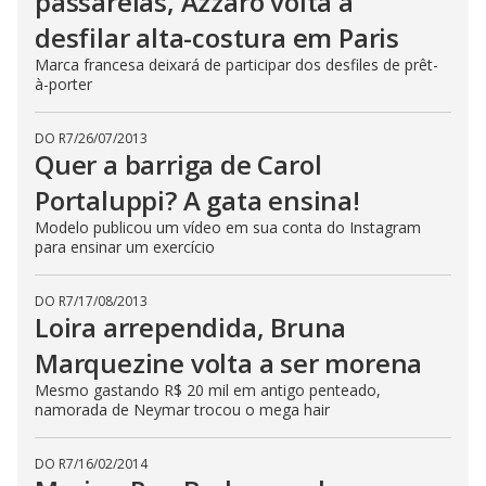
passarelas, Azzaro volta a
desfilar alta-costura em Paris
Marca francesa deixará de participar dos desfiles de prêt-
à-porter
DO R7
/
26/07/2013
Quer a barriga de Carol
Portaluppi? A gata ensina!
Modelo publicou um vídeo em sua conta do Instagram
para ensinar um exercício
DO R7
/
17/08/2013
Loira arrependida, Bruna
Marquezine volta a ser morena
Mesmo gastando R$ 20 mil em antigo penteado,
namorada de Neymar trocou o mega hair
DO R7
/
16/02/2014