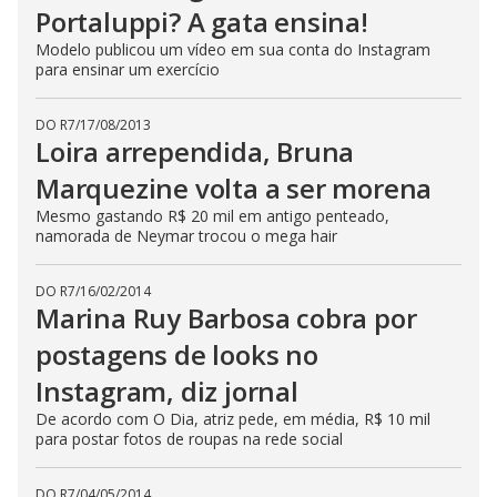
Portaluppi? A gata ensina!
Modelo publicou um vídeo em sua conta do Instagram
para ensinar um exercício
DO R7
/
17/08/2013
Loira arrependida, Bruna
Marquezine volta a ser morena
Mesmo gastando R$ 20 mil em antigo penteado,
namorada de Neymar trocou o mega hair
DO R7
/
16/02/2014
Marina Ruy Barbosa cobra por
postagens de looks no
Instagram, diz jornal
De acordo com O Dia, atriz pede, em média, R$ 10 mil
para postar fotos de roupas na rede social
DO R7
/
04/05/2014