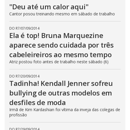
"Deu até um calor aqui"
Cantor posou treinando mesmo em sábado de trabalho
DO R7
/
07/09/2014
Ela é top! Bruna Marquezine
aparece sendo cuidada por três
cabeleireiros ao mesmo tempo
Atriz postou foto antes de trabalho neste sábado (6)
DO R7
/
20/09/2014
Tadinha! Kendall Jenner sofreu
bullying de outras modelos em
desfiles de moda
Irmã de Kim Kardashian foi vítima da inveja das colegas de
profissão
DO R7
/
29/09/2014