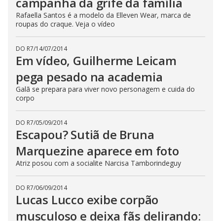
campanha da grife da família
Rafaella Santos é a modelo da Elleven Wear, marca de
roupas do craque. Veja o vídeo
DO R7
/
14/07/2014
Em vídeo, Guilherme Leicam
pega pesado na academia
Galã se prepara para viver novo personagem e cuida do
corpo
DO R7
/
05/09/2014
Escapou? Sutiã de Bruna
Marquezine aparece em foto
Atriz posou com a socialite Narcisa Tamborindeguy
DO R7
/
06/09/2014
Lucas Lucco exibe corpão
musculoso e deixa fãs delirando: