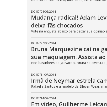
DO R7
/
04/05/2014
Mudança radical! Adam Levin
deixa fãs chocados
Vote na enquete abaixo para deixar sua opinião
DO R7
/
27/06/2014
Bruna Marquezine cai na ga
sua maquiagem. Assista ao 
Nos bastidores de gravação, Bruna se divertiu e
DO R7
/
11/07/2014
Irmã de Neymar estrela cam
Rafaella Santos é a modelo da Elleven Wear, mar
DO R7
/
14/07/2014
Em vídeo, Guilherme Leica