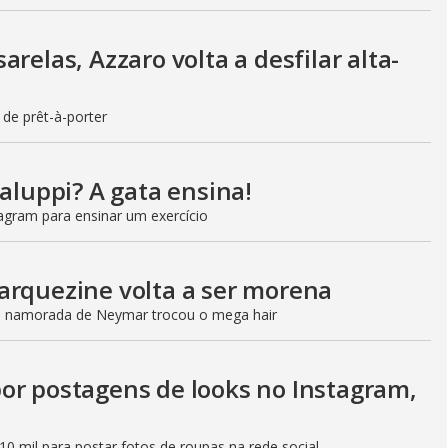
relas, Azzaro volta a desfilar alta-
 de prêt-à-porter
taluppi? A gata ensina!
agram para ensinar um exercício
arquezine volta a ser morena
, namorada de Neymar trocou o mega hair
or postagens de looks no Instagram,
0 mil para postar fotos de roupas na rede social