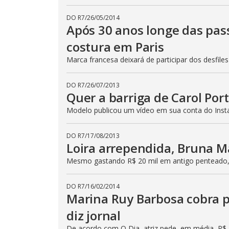
DO R7
/
26/05/2014
Após 30 anos longe das passa
costura em Paris
Marca francesa deixará de participar dos desfiles
DO R7
/
26/07/2013
Quer a barriga de Carol Por
Modelo publicou um vídeo em sua conta do Inst
DO R7
/
17/08/2013
Loira arrependida, Bruna M
Mesmo gastando R$ 20 mil em antigo penteado
DO R7
/
16/02/2014
Marina Ruy Barbosa cobra p
diz jornal
De acordo com O Dia, atriz pede, em média, R$ 1