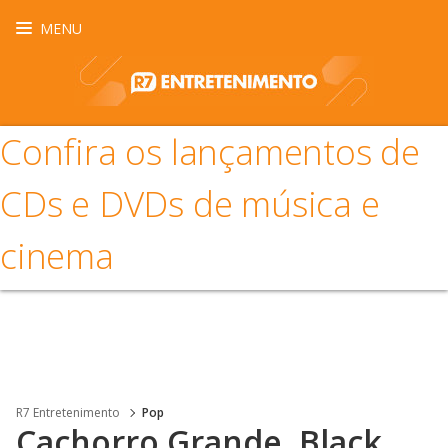
MENU
Confira os lançamentos de
CDs e DVDs de música e
cinema
R7 Entretenimento
Pop
Cachorro Grande, Black