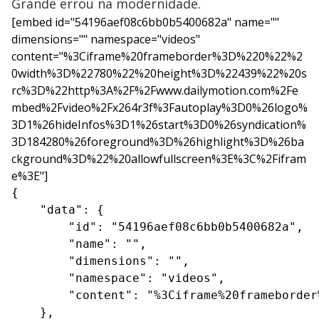
Grande errou na modernidade.
[embed id="54196aef08c6bb0b5400682a" name=""
dimensions="" namespace="videos"
content="%3Ciframe%20frameborder%3D%220%22%2
0width%3D%22780%22%20height%3D%22439%22%20s
rc%3D%22http%3A%2F%2Fwww.dailymotion.com%2Fe
mbed%2Fvideo%2Fx264r3f%3Fautoplay%3D0%26logo%
3D1%26hideInfos%3D1%26start%3D0%26syndication%
3D184280%26foreground%3D%26highlight%3D%26ba
ckground%3D%22%20allowfullscreen%3E%3C%2Fifram
e%3E"]
{

    "data": {

        "id": "54196aef08c6bb0b5400682a",

        "name": "",

        "dimensions": "",

        "namespace": "videos",

        "content": "%3Ciframe%20frameborder
    },
