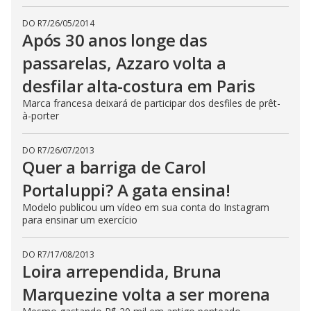
DO R7
/
26/05/2014
Após 30 anos longe das
passarelas, Azzaro volta a
desfilar alta-costura em Paris
Marca francesa deixará de participar dos desfiles de prêt-
à-porter
DO R7
/
26/07/2013
Quer a barriga de Carol
Portaluppi? A gata ensina!
Modelo publicou um vídeo em sua conta do Instagram
para ensinar um exercício
DO R7
/
17/08/2013
Loira arrependida, Bruna
Marquezine volta a ser morena