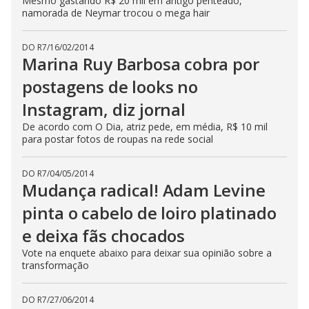
Mesmo gastando R$ 20 mil em antigo penteado,
namorada de Neymar trocou o mega hair
DO R7
/
16/02/2014
Marina Ruy Barbosa cobra por
postagens de looks no
Instagram, diz jornal
De acordo com O Dia, atriz pede, em média, R$ 10 mil
para postar fotos de roupas na rede social
DO R7
/
04/05/2014
Mudança radical! Adam Levine
pinta o cabelo de loiro platinado
e deixa fãs chocados
Vote na enquete abaixo para deixar sua opinião sobre a
transformação
DO R7
/
27/06/2014