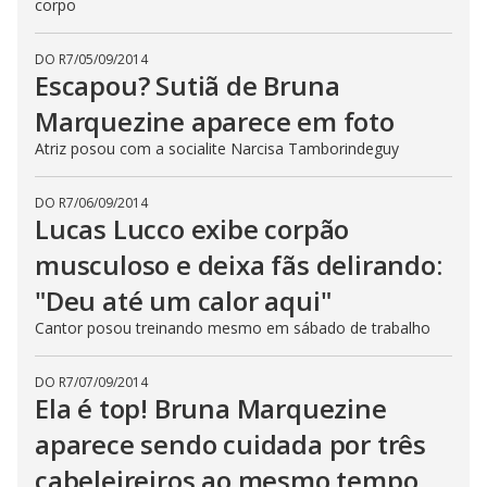
corpo
DO R7
/
05/09/2014
Escapou? Sutiã de Bruna
Marquezine aparece em foto
Atriz posou com a socialite Narcisa Tamborindeguy
DO R7
/
06/09/2014
Lucas Lucco exibe corpão
musculoso e deixa fãs delirando:
"Deu até um calor aqui"
Cantor posou treinando mesmo em sábado de trabalho
DO R7
/
07/09/2014
Ela é top! Bruna Marquezine
aparece sendo cuidada por três
cabeleireiros ao mesmo tempo