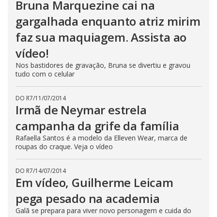
Bruna Marquezine cai na
gargalhada enquanto atriz mirim
faz sua maquiagem. Assista ao
vídeo!
Nos bastidores de gravação, Bruna se divertiu e gravou
tudo com o celular
DO R7
/
11/07/2014
Irmã de Neymar estrela
campanha da grife da família
Rafaella Santos é a modelo da Elleven Wear, marca de
roupas do craque. Veja o vídeo
DO R7
/
14/07/2014
Em vídeo, Guilherme Leicam
pega pesado na academia
Galã se prepara para viver novo personagem e cuida do