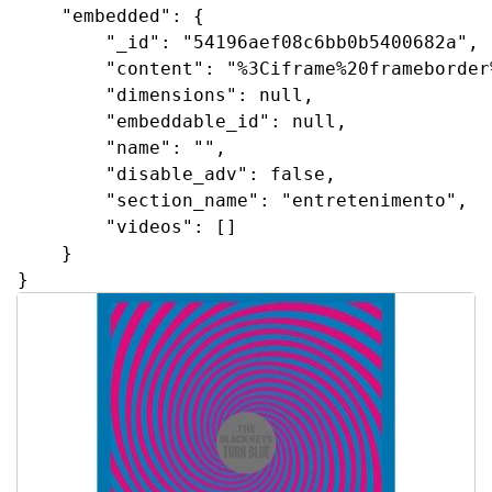
    "embedded": {

        "_id": "54196aef08c6bb0b5400682a",

        "content": "%3Ciframe%20frameborder
        "dimensions": null,

        "embeddable_id": null,

        "name": "",

        "disable_adv": false,

        "section_name": "entretenimento",

        "videos": []

    }

}