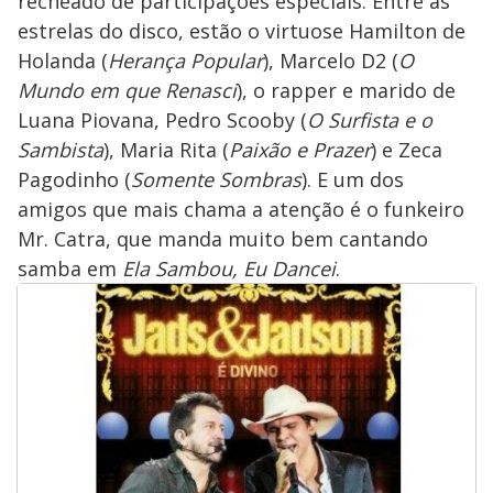
recheado de participações especiais. Entre as
estrelas do disco, estão o virtuose Hamilton de
Holanda (
Herança Popular
), Marcelo D2 (
O
Mundo em que Renasci
), o rapper e marido de
Luana Piovana, Pedro Scooby (
O Surfista e o
Sambista
), Maria Rita (
Paixão e Prazer
) e Zeca
Pagodinho (
Somente Sombras
). E um dos
amigos que mais chama a atenção é o funkeiro
Mr. Catra, que manda muito bem cantando
samba em
Ela Sambou, Eu Dancei
.