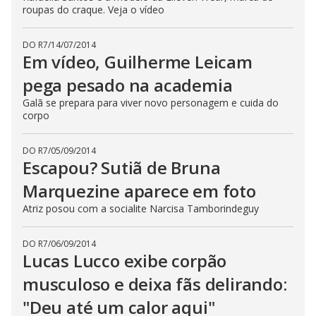
roupas do craque. Veja o vídeo
DO R7
/
14/07/2014
Em vídeo, Guilherme Leicam
pega pesado na academia
Galã se prepara para viver novo personagem e cuida do
corpo
DO R7
/
05/09/2014
Escapou? Sutiã de Bruna
Marquezine aparece em foto
Atriz posou com a socialite Narcisa Tamborindeguy
DO R7
/
06/09/2014
Lucas Lucco exibe corpão
musculoso e deixa fãs delirando:
"Deu até um calor aqui"