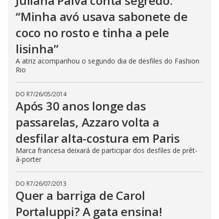
Juliana Paiva conta segredo:
“Minha avó usava sabonete de
coco no rosto e tinha a pele
lisinha”
A atriz acompanhou o segundo dia de desfiles do Fashion
Rio
DO R7
/
26/05/2014
Após 30 anos longe das
passarelas, Azzaro volta a
desfilar alta-costura em Paris
Marca francesa deixará de participar dos desfiles de prêt-
à-porter
DO R7
/
26/07/2013
Quer a barriga de Carol
Portaluppi? A gata ensina!