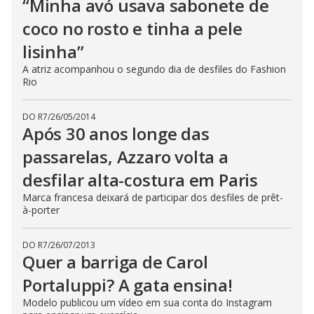
“Minha avó usava sabonete de
coco no rosto e tinha a pele
lisinha”
A atriz acompanhou o segundo dia de desfiles do Fashion
Rio
DO R7
/
26/05/2014
Após 30 anos longe das
passarelas, Azzaro volta a
desfilar alta-costura em Paris
Marca francesa deixará de participar dos desfiles de prêt-
à-porter
DO R7
/
26/07/2013
Quer a barriga de Carol
Portaluppi? A gata ensina!
Modelo publicou um vídeo em sua conta do Instagram