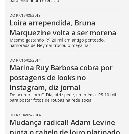
para ensinar um exercício
DO R7
/
17/08/2013
Loira arrependida, Bruna
Marquezine volta a ser morena
Mesmo gastando R$ 20 mil em antigo penteado,
namorada de Neymar trocou o mega hair
DO R7
/
16/02/2014
Marina Ruy Barbosa cobra por
postagens de looks no
Instagram, diz jornal
De acordo com O Dia, atriz pede, em média, R$ 10 mil
para postar fotos de roupas na rede social
DO R7
/
04/05/2014
Mudança radical! Adam Levine
pinta o cabelo de loiro platinado