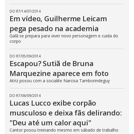
DO R7
/
14/07/2014
Em vídeo, Guilherme Leicam
pega pesado na academia
Galã se prepara para viver novo personagem e cuida do
corpo
DO R7
/
05/09/2014
Escapou? Sutiã de Bruna
Marquezine aparece em foto
Atriz posou com a socialite Narcisa Tamborindeguy
DO R7
/
06/09/2014
Lucas Lucco exibe corpão
musculoso e deixa fãs delirando:
"Deu até um calor aqui"
Cantor posou treinando mesmo em sábado de trabalho