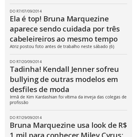
DO R7
/
07/09/2014
Ela é top! Bruna Marquezine
aparece sendo cuidada por três
cabeleireiros ao mesmo tempo
Atriz postou foto antes de trabalho neste sábado (6)
DO R7
/
20/09/2014
Tadinha! Kendall Jenner sofreu
bullying de outras modelos em
desfiles de moda
Irmã de Kim Kardashian foi vítima da inveja das colegas de
profissão
DO R7
/
29/09/2014
Bruna Marquezine usa look de R$
1 mil para conhecer Miley Cyrus;