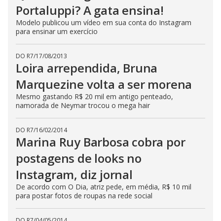
Portaluppi? A gata ensina!
Modelo publicou um vídeo em sua conta do Instagram
para ensinar um exercício
DO R7
/
17/08/2013
Loira arrependida, Bruna
Marquezine volta a ser morena
Mesmo gastando R$ 20 mil em antigo penteado,
namorada de Neymar trocou o mega hair
DO R7
/
16/02/2014
Marina Ruy Barbosa cobra por
postagens de looks no
Instagram, diz jornal
De acordo com O Dia, atriz pede, em média, R$ 10 mil
para postar fotos de roupas na rede social
DO R7
/
04/05/2014