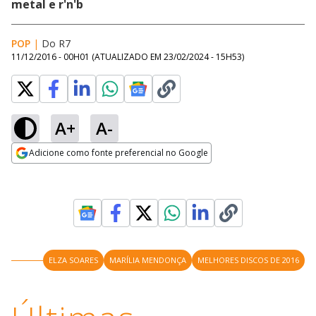
metal e r'n'b
POP
|
Do R7
11/12/2016 - 00H01
(ATUALIZADO EM
23/02/2024 - 15H53
)
A+
A-
Adicione como fonte preferencial no Google
Opens in new window
ELZA SOARES
MARÍLIA MENDONÇA
MELHORES DISCOS DE 2016