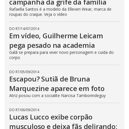
campanha da grife da família
Rafaella Santos é a modelo da Elleven Wear, marca de
roupas do craque. Veja o vídeo
DO R7
/
14/07/2014
Em vídeo, Guilherme Leicam
pega pesado na academia
Galã se prepara para viver novo personagem e cuida do
corpo
DO R7
/
05/09/2014
Escapou? Sutiã de Bruna
Marquezine aparece em foto
Atriz posou com a socialite Narcisa Tamborindeguy
DO R7
/
06/09/2014
Lucas Lucco exibe corpão
musculoso e deixa fãs delirando: