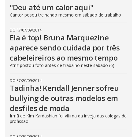
"Deu até um calor aqui"
Cantor posou treinando mesmo em sábado de trabalho
DO R7
/
07/09/2014
Ela é top! Bruna Marquezine
aparece sendo cuidada por três
cabeleireiros ao mesmo tempo
Atriz postou foto antes de trabalho neste sábado (6)
DO R7
/
20/09/2014
Tadinha! Kendall Jenner sofreu
bullying de outras modelos em
desfiles de moda
Irmã de Kim Kardashian foi vítima da inveja das colegas de
profissão
DO R7
/
29/09/2014