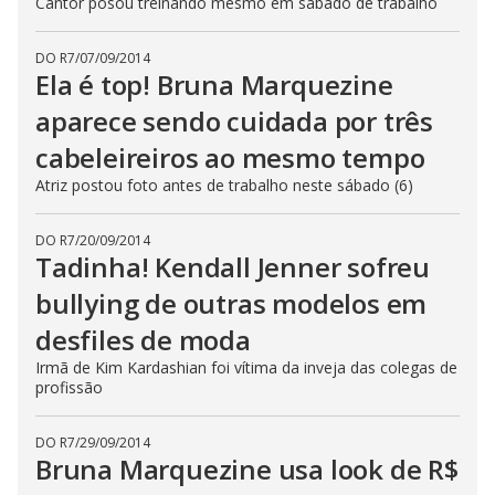
Cantor posou treinando mesmo em sábado de trabalho
DO R7
/
07/09/2014
Ela é top! Bruna Marquezine
aparece sendo cuidada por três
cabeleireiros ao mesmo tempo
Atriz postou foto antes de trabalho neste sábado (6)
DO R7
/
20/09/2014
Tadinha! Kendall Jenner sofreu
bullying de outras modelos em
desfiles de moda
Irmã de Kim Kardashian foi vítima da inveja das colegas de
profissão
DO R7
/
29/09/2014
Bruna Marquezine usa look de R$