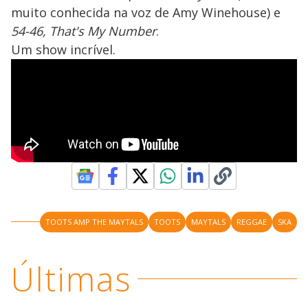
muito conhecida na voz de Amy Winehouse) e
54-46, That's My Number
.
Um show incrível.
TOOTS AMP THE MAYTALS
TOOTS
MAYTALS
REGGAE
SKA
Últimas