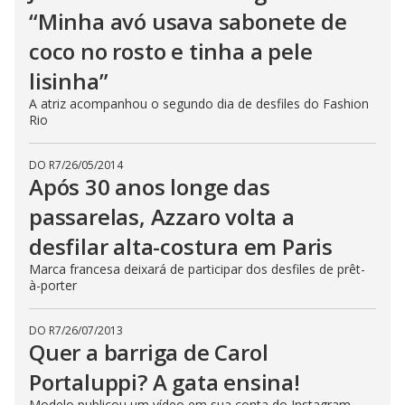
“Minha avó usava sabonete de
coco no rosto e tinha a pele
lisinha”
A atriz acompanhou o segundo dia de desfiles do Fashion
Rio
DO R7
/
26/05/2014
Após 30 anos longe das
passarelas, Azzaro volta a
desfilar alta-costura em Paris
Marca francesa deixará de participar dos desfiles de prêt-
à-porter
DO R7
/
26/07/2013
Quer a barriga de Carol
Portaluppi? A gata ensina!
Modelo publicou um vídeo em sua conta do Instagram