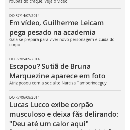
roupas do craque. Veja o vídeo
DO R7
/
14/07/2014
Em vídeo, Guilherme Leicam
pega pesado na academia
Galã se prepara para viver novo personagem e cuida do
corpo
DO R7
/
05/09/2014
Escapou? Sutiã de Bruna
Marquezine aparece em foto
Atriz posou com a socialite Narcisa Tamborindeguy
DO R7
/
06/09/2014
Lucas Lucco exibe corpão
musculoso e deixa fãs delirando:
"Deu até um calor aqui"