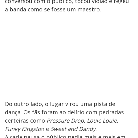
conversou com o público, tocou violão e regeu
a banda como se fosse um maestro.
Do outro lado, o lugar virou uma pista de
dança. Os fãs foram ao delírio com pedradas
certeiras como
Pressure Drop
,
Louie Louie
,
Funky Kingsto
n e
Sweet and Dandy
.
A cada pausa o público pedia mais e mais em