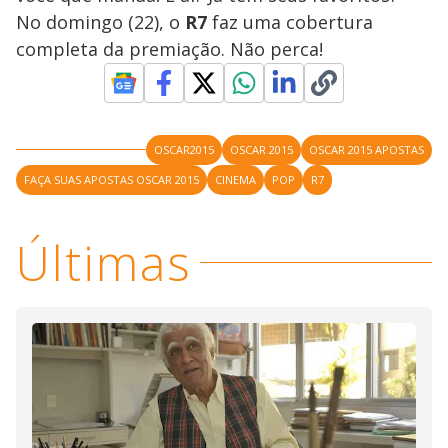
No domingo (22), o
R7
faz uma cobertura
completa da premiação. Não perca!
OSCAR2015
OSCAR 2015
OSCAR 2015 APOSTAS
FAÇA SUAS APOSTAS OSCAR 2015
CINEMA
POP
R7
Últimas