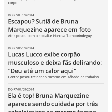
corpo
DO R7
/
05/09/2014
Escapou? Sutiã de Bruna
Marquezine aparece em foto
Atriz posou com a socialite Narcisa Tamborindeguy
DO R7
/
06/09/2014
Lucas Lucco exibe corpão
musculoso e deixa fãs delirando:
"Deu até um calor aqui"
Cantor posou treinando mesmo em sábado de trabalho
DO R7
/
07/09/2014
Ela é top! Bruna Marquezine
aparece sendo cuidada por três
cabeleireiros ao mesmo tempo