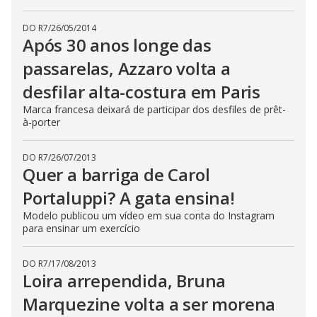
DO R7
/
26/05/2014
Após 30 anos longe das
passarelas, Azzaro volta a
desfilar alta-costura em Paris
Marca francesa deixará de participar dos desfiles de prêt-
à-porter
DO R7
/
26/07/2013
Quer a barriga de Carol
Portaluppi? A gata ensina!
Modelo publicou um vídeo em sua conta do Instagram
para ensinar um exercício
DO R7
/
17/08/2013
Loira arrependida, Bruna
Marquezine volta a ser morena