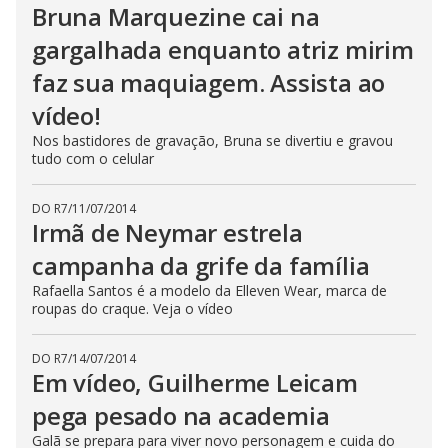
Bruna Marquezine cai na
gargalhada enquanto atriz mirim
faz sua maquiagem. Assista ao
vídeo!
Nos bastidores de gravação, Bruna se divertiu e gravou
tudo com o celular
DO R7
/
11/07/2014
Irmã de Neymar estrela
campanha da grife da família
Rafaella Santos é a modelo da Elleven Wear, marca de
roupas do craque. Veja o vídeo
DO R7
/
14/07/2014
Em vídeo, Guilherme Leicam
pega pesado na academia
Galã se prepara para viver novo personagem e cuida do