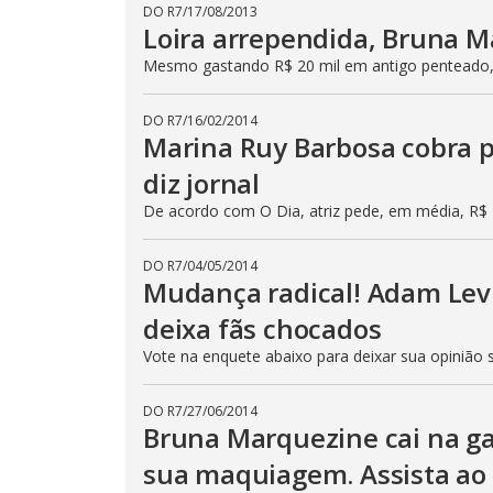
DO R7
/
17/08/2013
Loira arrependida, Bruna M
Mesmo gastando R$ 20 mil em antigo penteado
DO R7
/
16/02/2014
Marina Ruy Barbosa cobra p
diz jornal
De acordo com O Dia, atriz pede, em média, R$ 1
DO R7
/
04/05/2014
Mudança radical! Adam Levin
deixa fãs chocados
Vote na enquete abaixo para deixar sua opinião
DO R7
/
27/06/2014
Bruna Marquezine cai na ga
sua maquiagem. Assista ao 