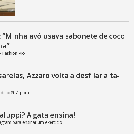
o: “Minha avó usava sabonete de coco
ha”
o Fashion Rio
relas, Azzaro volta a desfilar alta-
 de prêt-à-porter
taluppi? A gata ensina!
agram para ensinar um exercício