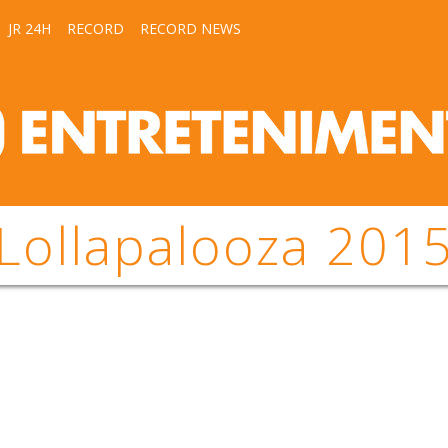
JR 24H
RECORD
RECORD NEWS
Lollapalooza 201