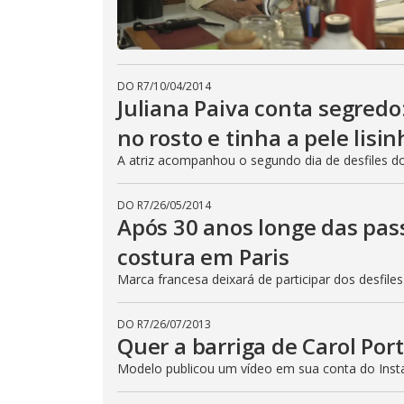
DO R7
/
10/04/2014
Juliana Paiva conta segred
no rosto e tinha a pele lisin
A atriz acompanhou o segundo dia de desfiles d
DO R7
/
26/05/2014
Após 30 anos longe das passa
costura em Paris
Marca francesa deixará de participar dos desfiles
DO R7
/
26/07/2013
Quer a barriga de Carol Por
Modelo publicou um vídeo em sua conta do Inst