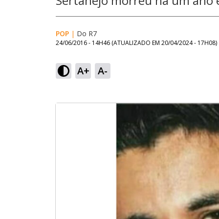
Sertanejo morreu há um ano e
POP
|
Do R7
24/06/2016 - 14H46
(ATUALIZADO EM
20/04/2024 - 17H08
)
A+
A-