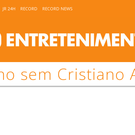
JR 24H
RECORD
RECORD NEWS
o sem Cristiano 