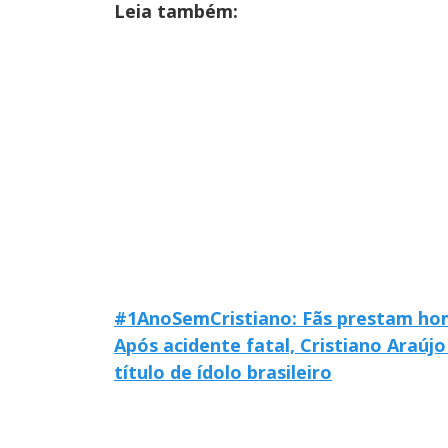
Leia também:
#1AnoSemCristiano: Fãs prestam hom
Após acidente fatal, Cristiano Araúj
título de ídolo brasileiro