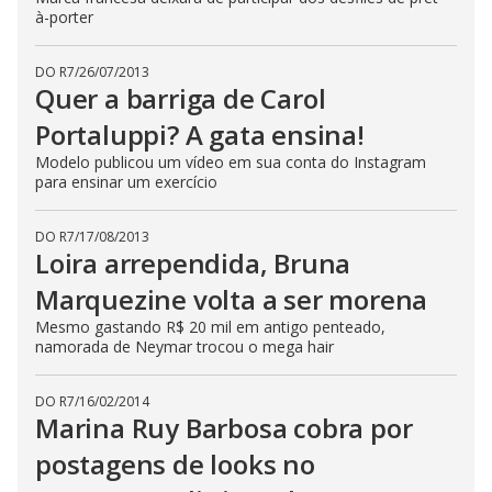
à-porter
DO R7
/
26/07/2013
Quer a barriga de Carol
Portaluppi? A gata ensina!
Modelo publicou um vídeo em sua conta do Instagram
para ensinar um exercício
DO R7
/
17/08/2013
Loira arrependida, Bruna
Marquezine volta a ser morena
Mesmo gastando R$ 20 mil em antigo penteado,
namorada de Neymar trocou o mega hair
DO R7
/
16/02/2014
Marina Ruy Barbosa cobra por
postagens de looks no