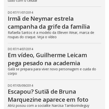
tudo com o celular
DO R7
/
11/07/2014
Irmã de Neymar estrela
campanha da grife da família
Rafaella Santos é a modelo da Elleven Wear, marca de
roupas do craque. Veja o vídeo
DO R7
/
14/07/2014
Em vídeo, Guilherme Leicam
pega pesado na academia
Galã se prepara para viver novo personagem e cuida do
corpo
DO R7
/
05/09/2014
Escapou? Sutiã de Bruna
Marquezine aparece em foto
Atriz posou com a socialite Narcisa Tamborindeguy