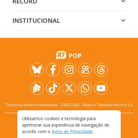
RECORD
INSTITUCIONAL
POP
Todos os direitos reservados - 2009-
2026
- Rádio e Televisão Record S.A
Utilizamos cookies e tecnologia para
CARREIRA
FALE CONOSCO
PRIVACIDADE
aprimorar sua experiência de navegação de
TERMOS E CONDIÇÕES DE USO
acordo com o
Aviso de Privacidade
.