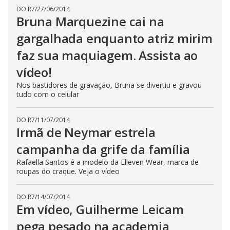
DO R7
/
27/06/2014
Bruna Marquezine cai na
gargalhada enquanto atriz mirim
faz sua maquiagem. Assista ao
vídeo!
Nos bastidores de gravação, Bruna se divertiu e gravou
tudo com o celular
DO R7
/
11/07/2014
Irmã de Neymar estrela
campanha da grife da família
Rafaella Santos é a modelo da Elleven Wear, marca de
roupas do craque. Veja o vídeo
DO R7
/
14/07/2014
Em vídeo, Guilherme Leicam
pega pesado na academia