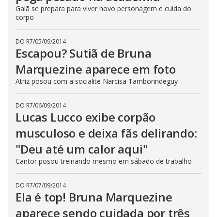
Galã se prepara para viver novo personagem e cuida do
corpo
DO R7
/
05/09/2014
Escapou? Sutiã de Bruna
Marquezine aparece em foto
Atriz posou com a socialite Narcisa Tamborindeguy
DO R7
/
06/09/2014
Lucas Lucco exibe corpão
musculoso e deixa fãs delirando:
"Deu até um calor aqui"
Cantor posou treinando mesmo em sábado de trabalho
DO R7
/
07/09/2014
Ela é top! Bruna Marquezine
aparece sendo cuidada por três