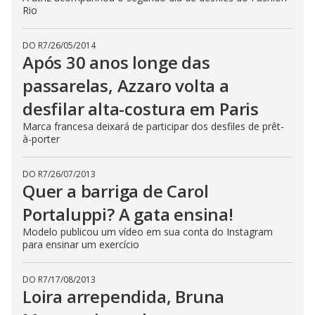
Rio
DO R7
/
26/05/2014
Após 30 anos longe das
passarelas, Azzaro volta a
desfilar alta-costura em Paris
Marca francesa deixará de participar dos desfiles de prêt-
à-porter
DO R7
/
26/07/2013
Quer a barriga de Carol
Portaluppi? A gata ensina!
Modelo publicou um vídeo em sua conta do Instagram
para ensinar um exercício
DO R7
/
17/08/2013
Loira arrependida, Bruna