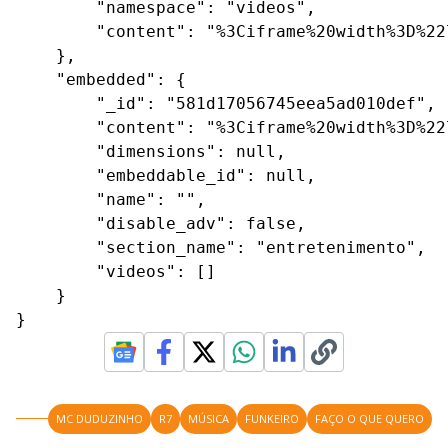
        "namespace": "videos",

        "content": "%3Ciframe%20width%3D%22
    },

    "embedded": {

        "_id": "581d17056745eea5ad010def",

        "content": "%3Ciframe%20width%3D%22
        "dimensions": null,

        "embeddable_id": null,

        "name": "",

        "disable_adv": false,

        "section_name": "entretenimento",

        "videos": []

    }

}
MC DUDUZINHO
R7
MÚSICA
FUNKEIRO
FAÇO O QUE QUERO