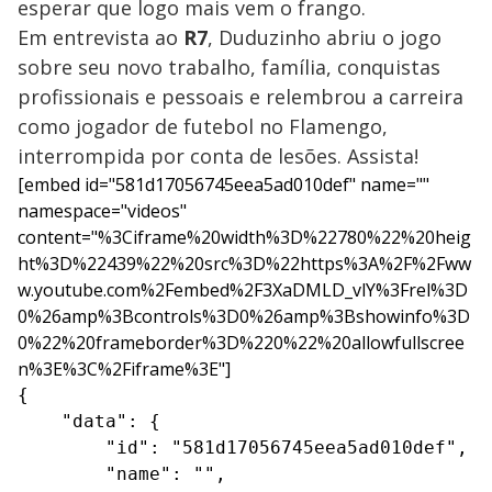
esperar que logo mais vem o frango.
Em entrevista ao
R7
, Duduzinho abriu o jogo
sobre seu novo trabalho, família, conquistas
profissionais e pessoais e relembrou a carreira
como jogador de futebol no Flamengo,
interrompida por conta de lesões. Assista!
[embed id="581d17056745eea5ad010def" name=""
namespace="videos"
content="%3Ciframe%20width%3D%22780%22%20heig
ht%3D%22439%22%20src%3D%22https%3A%2F%2Fww
w.youtube.com%2Fembed%2F3XaDMLD_vlY%3Frel%3D
0%26amp%3Bcontrols%3D0%26amp%3Bshowinfo%3D
0%22%20frameborder%3D%220%22%20allowfullscree
n%3E%3C%2Fiframe%3E"]
{

    "data": {

        "id": "581d17056745eea5ad010def",

        "name": "",
