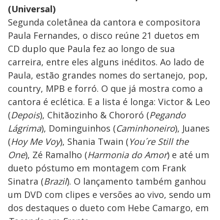
(Universal)
Segunda coletânea da cantora e compositora
Paula Fernandes, o disco reúne 21 duetos em
CD duplo que Paula fez ao longo de sua
carreira, entre eles alguns inéditos. Ao lado de
Paula, estão grandes nomes do sertanejo, pop,
country, MPB e forró. O que já mostra como a
cantora é eclética. E a lista é longa: Victor & Leo
(
Depois
), Chitãozinho & Chororó (
Pegando
Lágrima
), Dominguinhos (
Caminhoneiro
), Juanes
(
Hoy Me Voy
), Shania Twain (
You´re Still the
One
), Zé Ramalho (
Harmonia do Amor
) e até um
dueto póstumo em montagem com Frank
Sinatra (
Brazil
). O lançamento também ganhou
um DVD com clipes e versões ao vivo, sendo um
dos destaques o dueto com Hebe Camargo, em