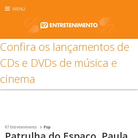
MENU
Confira os lançamentos de
CDs e DVDs de música e
cinema
R7 Entretenimento
Pop
Patrulha do Espaço, Paula