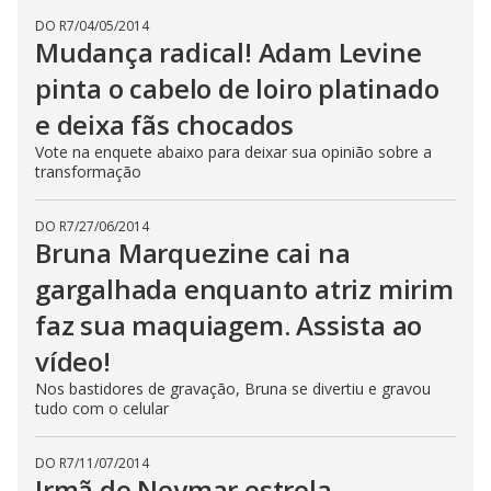
DO R7
/
04/05/2014
Mudança radical! Adam Levine
pinta o cabelo de loiro platinado
e deixa fãs chocados
Vote na enquete abaixo para deixar sua opinião sobre a
transformação
DO R7
/
27/06/2014
Bruna Marquezine cai na
gargalhada enquanto atriz mirim
faz sua maquiagem. Assista ao
vídeo!
Nos bastidores de gravação, Bruna se divertiu e gravou
tudo com o celular
DO R7
/
11/07/2014
Irmã de Neymar estrela