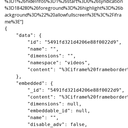
%3D1%26hideInfos%3D1%26start%3D0%26syndication
%3D184280%26foreground%3D%26highlight%3D%26b
ackground%3D%22%20allowfullscreen%3E%3C%2Fifra
me%3E"]
{

    "data": {

        "id": "5491fd321d4206e88f0022d9",

        "name": "",

        "dimensions": "",

        "namespace": "videos",

        "content": "%3Ciframe%20frameborder
    },

    "embedded": {

        "_id": "5491fd321d4206e88f0022d9",

        "content": "%3Ciframe%20frameborder
        "dimensions": null,

        "embeddable_id": null,

        "name": "",

        "disable_adv": false,
