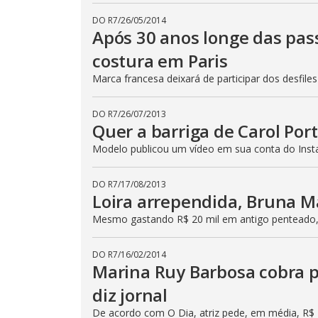
DO R7
/
26/05/2014
Após 30 anos longe das passa
costura em Paris
Marca francesa deixará de participar dos desfiles
DO R7
/
26/07/2013
Quer a barriga de Carol Por
Modelo publicou um vídeo em sua conta do Inst
DO R7
/
17/08/2013
Loira arrependida, Bruna M
Mesmo gastando R$ 20 mil em antigo penteado
DO R7
/
16/02/2014
Marina Ruy Barbosa cobra p
diz jornal
De acordo com O Dia, atriz pede, em média, R$ 1