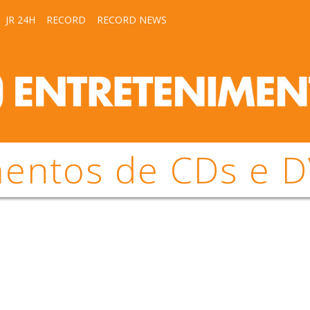
JR 24H
RECORD
RECORD NEWS
mentos de CDs e 