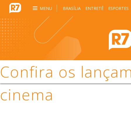
MENU
BRASÍLIA
ENTRETÊ
ESPORTES
Confira os lança
cinema