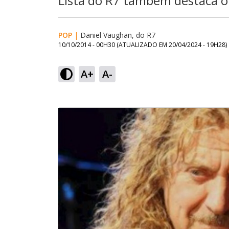
Lista do R7 também destaca o 
POP
|
Daniel Vaughan, do R7
10/10/2014 - 00H30
(ATUALIZADO EM
20/04/2024 - 19H28
)
A+
A-