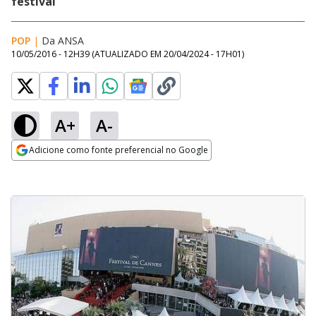
festival
POP
|
Da ANSA
10/05/2016 - 12H39
(ATUALIZADO EM
20/04/2024 - 17H01
)
A+
A-
Adicione como fonte preferencial no Google
Opens in new window