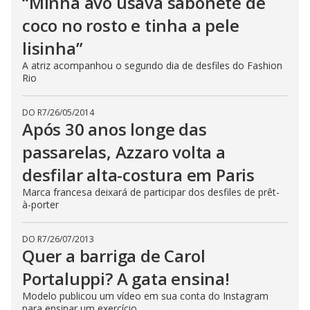
“Minha avó usava sabonete de
coco no rosto e tinha a pele
lisinha”
A atriz acompanhou o segundo dia de desfiles do Fashion
Rio
DO R7
/
26/05/2014
Após 30 anos longe das
passarelas, Azzaro volta a
desfilar alta-costura em Paris
Marca francesa deixará de participar dos desfiles de prêt-
à-porter
DO R7
/
26/07/2013
Quer a barriga de Carol
Portaluppi? A gata ensina!
Modelo publicou um vídeo em sua conta do Instagram
para ensinar um exercício