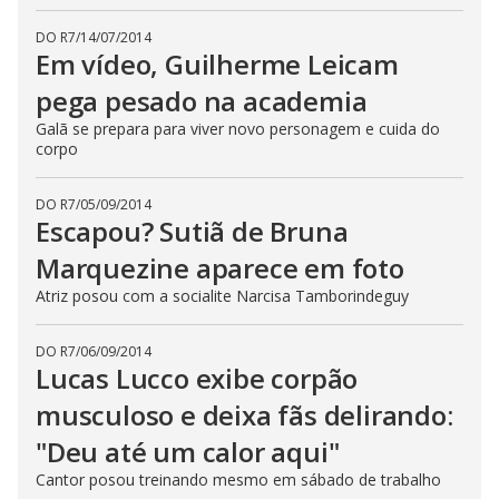
DO R7
/
14/07/2014
Em vídeo, Guilherme Leicam
pega pesado na academia
Galã se prepara para viver novo personagem e cuida do
corpo
DO R7
/
05/09/2014
Escapou? Sutiã de Bruna
Marquezine aparece em foto
Atriz posou com a socialite Narcisa Tamborindeguy
DO R7
/
06/09/2014
Lucas Lucco exibe corpão
musculoso e deixa fãs delirando:
"Deu até um calor aqui"
Cantor posou treinando mesmo em sábado de trabalho