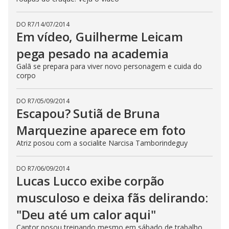
DO R7
/
14/07/2014
Em vídeo, Guilherme Leicam
pega pesado na academia
Galã se prepara para viver novo personagem e cuida do
corpo
DO R7
/
05/09/2014
Escapou? Sutiã de Bruna
Marquezine aparece em foto
Atriz posou com a socialite Narcisa Tamborindeguy
DO R7
/
06/09/2014
Lucas Lucco exibe corpão
musculoso e deixa fãs delirando:
"Deu até um calor aqui"
Cantor posou treinando mesmo em sábado de trabalho