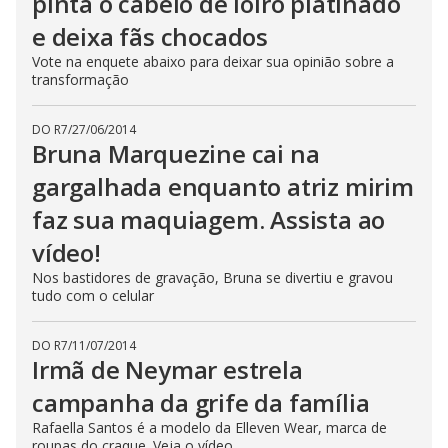
pinta o cabelo de loiro platinado
e deixa fãs chocados
Vote na enquete abaixo para deixar sua opinião sobre a
transformação
DO R7
/
27/06/2014
Bruna Marquezine cai na
gargalhada enquanto atriz mirim
faz sua maquiagem. Assista ao
vídeo!
Nos bastidores de gravação, Bruna se divertiu e gravou
tudo com o celular
DO R7
/
11/07/2014
Irmã de Neymar estrela
campanha da grife da família
Rafaella Santos é a modelo da Elleven Wear, marca de
roupas do craque. Veja o vídeo