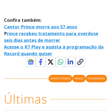
Confira também:
Cantor Prince morre aos 57 anos
P
rince recebeu tratamento para overdose
seis dias antes de morrer
Acesse o R7 Play e assista à programação da
Record quando quiser
MORTE PRINCE
PRINCE
PATRIMÔNIO
Últimas