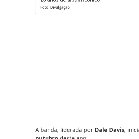
Foto: Divulgação
A banda, liderada por
Dale Davis
, ini
outubro
deste ano.