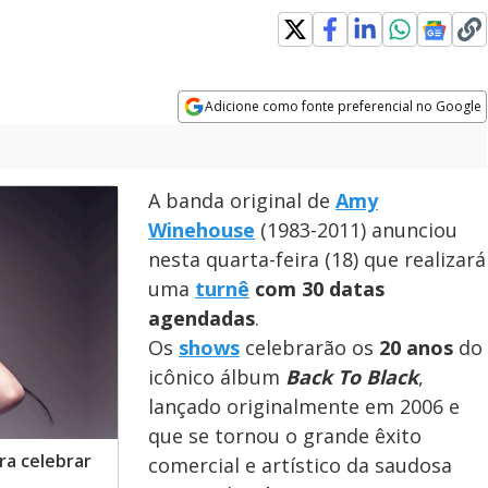
dow
Adicione como fonte preferencial no Google
Opens in new window
A banda original de
Amy
Winehouse
(1983-2011) anunciou
nesta quarta-feira (18) que realizará
uma
turnê
com 30 datas
agendadas
.
Os
shows
celebrarão os
20 anos
do
icônico álbum
Back To Black
,
lançado originalmente em 2006 e
que se tornou o grande êxito
ra celebrar
comercial e artístico da saudosa