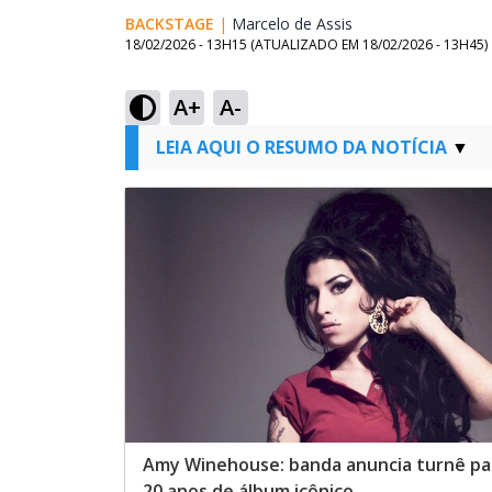
BACKSTAGE
|
Marcelo de Assis
Opens in new win
18/02/2026 - 13H15
(ATUALIZADO EM
18/02/2026 - 13H45
)
A+
A-
LEIA AQUI O RESUMO DA NOTÍCIA
Amy Winehouse: banda anuncia turnê pa
20 anos de álbum icônico