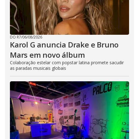
DO R7
/
06/08/2026
Karol G anuncia Drake e Bruno
Mars em novo álbum
Colaboração estelar com popstar latina promete sacudir
as paradas musicais globais