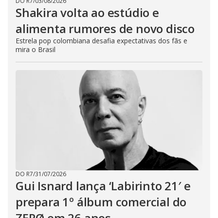
DO R7
/
03/08/2026
Shakira volta ao estúdio e
alimenta rumores de novo disco
Estrela pop colombiana desafia expectativas dos fãs e
mira o Brasil
DO R7
/
31/07/2026
Gui Isnard lança ‘Labirinto 21′ e
prepara 1º álbum comercial do
ZERØ em 26 anos