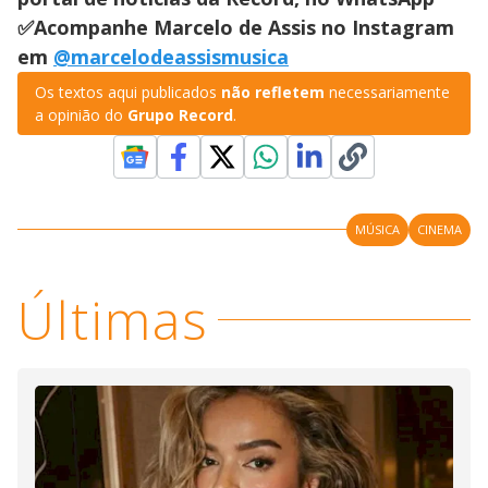
✅Acompanhe Marcelo de Assis no Instagram
em
@marcelodeassismusica
Os textos aqui publicados
não refletem
necessariamente
a opinião do
Grupo Record
.
MÚSICA
CINEMA
Últimas