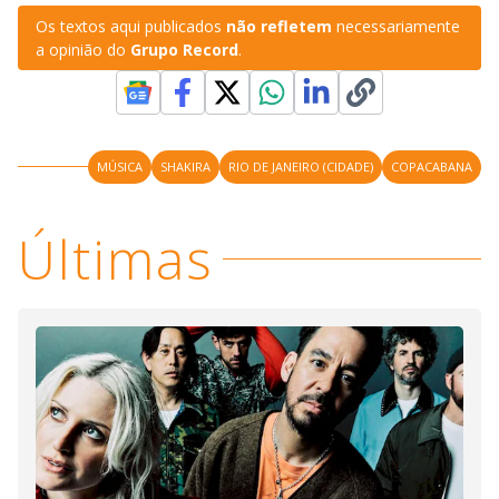
s
Os textos aqui publicados
não refletem
necessariamente
y
a opinião do
Grupo Record
.
M
V
u
d
o
i
MÚSICA
SHAKIRA
RIO DE JANEIRO (CIDADE)
COPACABANA
d
Últimas
e
o