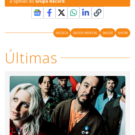
a opinião do
Grupo Record
.
MÚSICA
SAÚDE MENTAL
SAÚDE
SHOW
Últimas