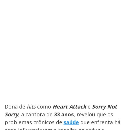
Dona de
hits
como
Heart Attack
e
Sorry Not
Sorry
, a cantora de
33 anos
, revelou que os
problemas crônicos de
saúde
que enfrenta há
anos influenciaram a escolha de reduzir